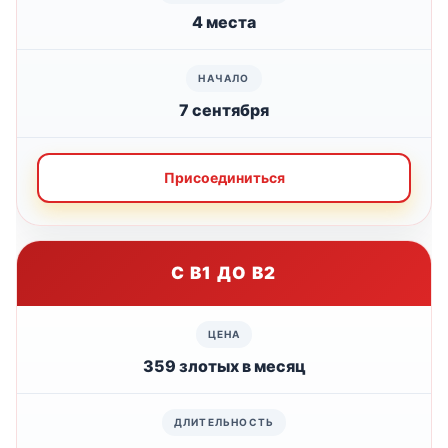
4 места
7 сентября
Присоединиться
С B1 ДО B2
359 злотых в месяц