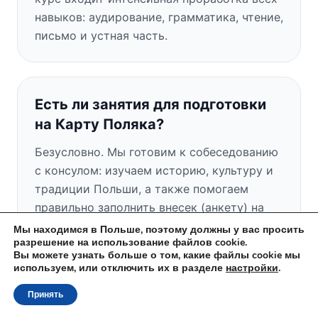
навыков: аудирование, грамматика, чтение,
письмо и устная часть.
Есть ли занятия для подготовки
на Карту Поляка?
Безусловно. Мы готовим к собеседованию
с консулом: изучаем историю, культуру и
традиции Польши, а также помогаем
правильно заполнить внесек (анкету) на
Карту Поляка.
Мы находимся в Польше, поэтому должны у вас просить
разрешение на использование файлов cookie.
Вы можете узнать больше о том, какие файлы cookie мы
используем, или отключить их в разделе
настройки
.
Есть ли у вас бесплатное пробное
Принять
занятие?