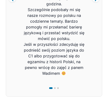
godzina.
Szczególnie podobały mi się
nasze rozmowy po polsku na
codzienne tematy. Bardzo
pomogły mi przełamać barierę
językową i przestać wstydzić się
mówić po polsku.
Jeśli w przyszłości zdecyduję się
podnieść swój poziom języka do
C1 albo przygotować się do
egzaminu z historii Polski, na
pewno wrócę do zajęć z panem
Wadimem