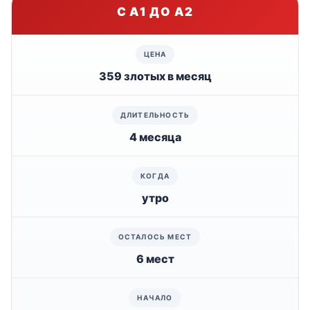
С A1 ДО A2
359 злотых в месяц
4 месяца
утро
6 мест