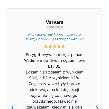
Varvara
17.06.2026
Индивидуальный курс польского
Индивид
языка, Польский для продолжающих
Z całe
Przygotowywałam się z panem
Pana V
Wadimem do dwóch egzaminów:
bard
B1 i B2.
Prowa
Egzamin B1 zdałam z wynikiem
pols
96%, a B2 z wynikiem 92%.
znacz
Zajęcia zawsze były bardzo
mówi
ciekawe, a na każdej lekcji
pojawiało się coś nowego i
przydatnego. Nawet nie
zauważałam, kiedy mijała cała
❮
❯