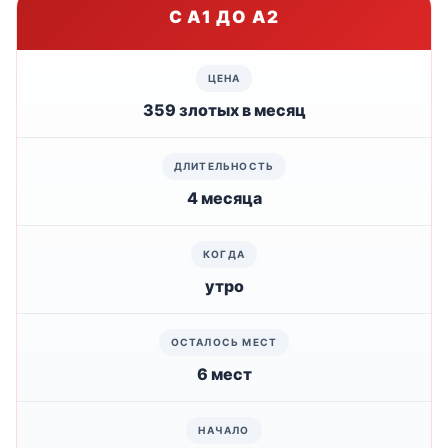
С A1 ДО A2
359 злотых в месяц
4 месяца
утро
6 мест