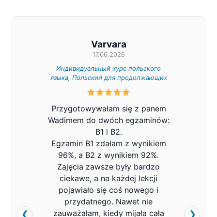
Varvara
17.06.2026
Индивидуальный курс польского
Индивид
языка, Польский для продолжающих
Z całe
Przygotowywałam się z panem
Pana V
Wadimem do dwóch egzaminów:
bard
B1 i B2.
Prowa
Egzamin B1 zdałam z wynikiem
pols
96%, a B2 z wynikiem 92%.
znacz
Zajęcia zawsze były bardzo
mówi
ciekawe, a na każdej lekcji
pojawiało się coś nowego i
przydatnego. Nawet nie
zauważałam, kiedy mijała cała
❮
❯