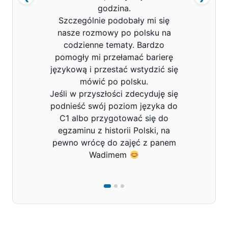
godzina.
Szczególnie podobały mi się
nasze rozmowy po polsku na
codzienne tematy. Bardzo
pomogły mi przełamać barierę
językową i przestać wstydzić się
mówić po polsku.
Jeśli w przyszłości zdecyduję się
podnieść swój poziom języka do
C1 albo przygotować się do
egzaminu z historii Polski, na
pewno wrócę do zajęć z panem
Wadimem