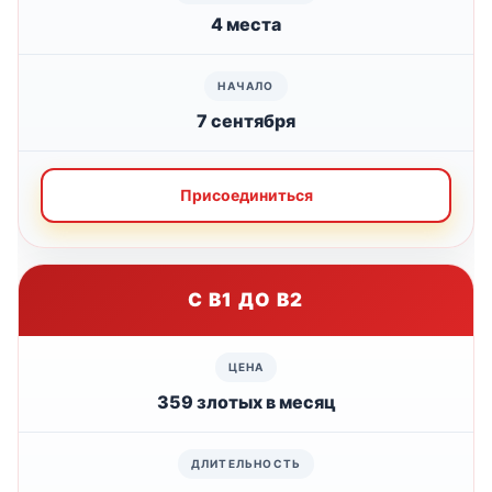
4 места
7 сентября
Присоединиться
С B1 ДО B2
359 злотых в месяц