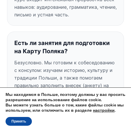
навыков: аудирование, грамматика, чтение,
письмо и устная часть.
Есть ли занятия для подготовки
на Карту Поляка?
Безусловно. Мы готовим к собеседованию
с консулом: изучаем историю, культуру и
традиции Польши, а также помогаем
правильно заполнить внесек (анкету) на
Карту Поляка.
Мы находимся в Польше, поэтому должны у вас просить
разрешение на использование файлов cookie.
Вы можете узнать больше о том, какие файлы cookie мы
используем, или отключить их в разделе
настройки
.
Есть ли у вас бесплатное пробное
Принять
занятие?