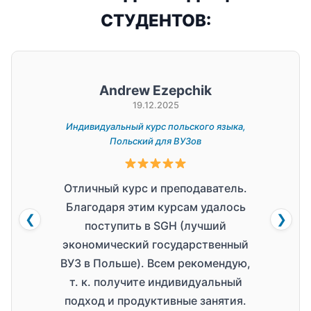
СТУДЕНТОВ:
Andrew Ezepchik
Ka
19.12.2025
Индивидуальный курс польского языка,
Индив
Польский для ВУЗов
Отличный курс и преподаватель.
Благодаря этим курсам удалось
индив
❮
❯
поступить в SGH (лучший
Вади
экономический государственный
в
ВУЗ в Польше). Всем рекомендую,
магис
т. к. получите индивидуальный
з
подход и продуктивные занятия.