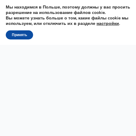
Мы находимся в Польше, поэтому должны у вас просить
разрешение на использование файлов cookie.
Вы можете узнать больше о том, какие файлы cookie мы
используем, или отключить их в разделе
настройки
.
Принять
Raz
MOWA
Онлайн школа польского языка. Подготовка к
государственному экзамену на B1, B2, TELC, Карта Поляка,
ПМЖ (сталы побыт), Карта Резидента, польский с нуля до
B2.