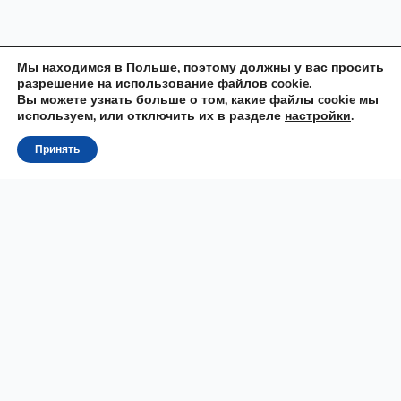
Мы находимся в Польше, поэтому должны у вас просить
разрешение на использование файлов cookie.
Вы можете узнать больше о том, какие файлы cookie мы
используем, или отключить их в разделе
настройки
.
Принять
Raz
MOWA
Онлайн школа польского языка. Подготовка к
государственному экзамену на B1, B2, TELC, Карта Поляка,