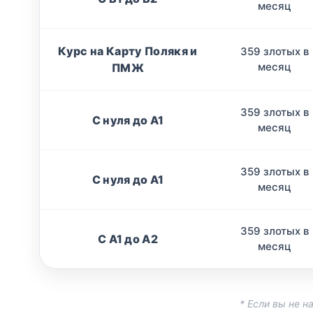
месяц
Курс на Карту Полякя и
359 злотых в
месяц
ПМЖ
359 злотых в
С нуля до А1
месяц
359 злотых в
С нуля до А1
месяц
359 злотых в
С A1 до A2
месяц
* Если вы не 