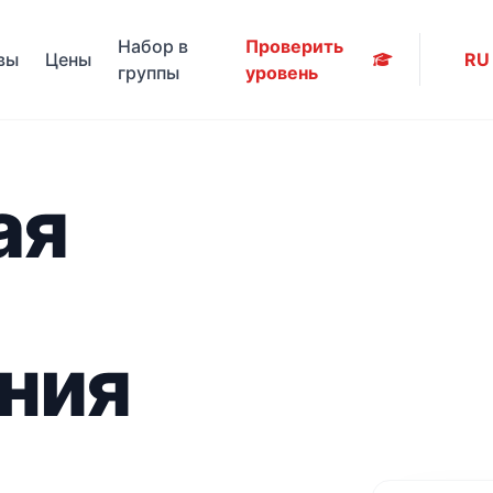
Набор в
Проверить
вы
Цены
RU
группы
уровень
ая
ния