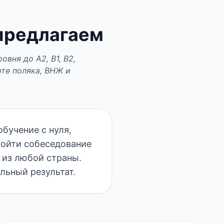
 предлагаем
вня до A2, B1, B2,
рте поляка, ВНЖ и
обучение с нуля,
ройти собеседование
 из любой страны.
льный результат.