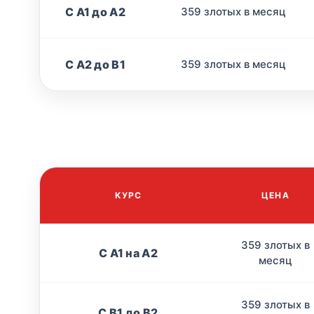
С A1 до A2
359 злотых в месяц
С A2 до B1
359 злотых в месяц
КУРС
ЦЕНА
359 злотых в
С А1 на А2
месяц
359 злотых в
С B1 до B2