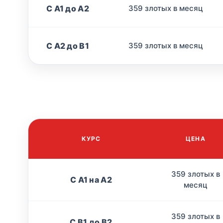
С A1 до A2
359 злотых в месяц
С A2 до B1
359 злотых в месяц
КУРС
ЦЕНА
359 злотых в
С А1 на А2
месяц
359 злотых в
С B1 до B2