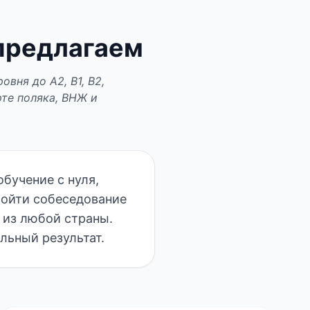
 предлагаем
вня до A2, B1, B2,
рте поляка, ВНЖ и
обучение с нуля,
ройти собеседование
 из любой страны.
льный результат.