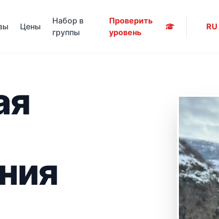
Набор в
Проверить
вы
Цены
RU
группы
уровень
ая
ния