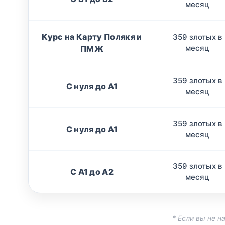
месяц
Курс на Карту Полякя и
359 злотых в
месяц
ПМЖ
359 злотых в
С нуля до А1
месяц
359 злотых в
С нуля до А1
месяц
359 злотых в
С A1 до A2
месяц
* Если вы не 