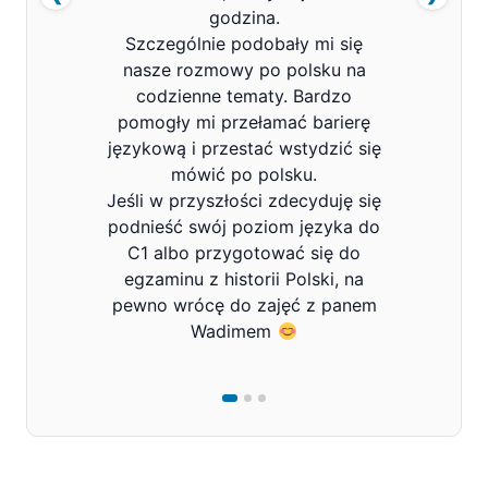
godzina.
Szczególnie podobały mi się
nasze rozmowy po polsku na
codzienne tematy. Bardzo
pomogły mi przełamać barierę
językową i przestać wstydzić się
mówić po polsku.
Jeśli w przyszłości zdecyduję się
podnieść swój poziom języka do
C1 albo przygotować się do
egzaminu z historii Polski, na
pewno wrócę do zajęć z panem
Wadimem