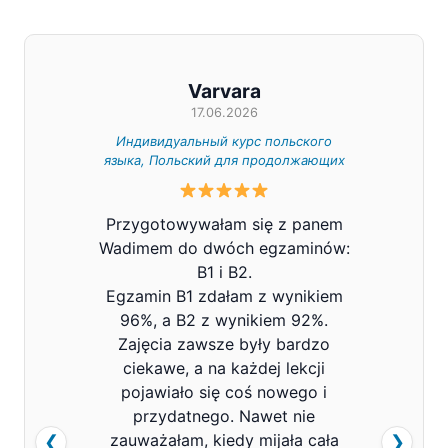
Varvara
17.06.2026
Индивидуальный курс польского
Индивид
языка, Польский для продолжающих
Z całe
Przygotowywałam się z panem
Pana V
Wadimem do dwóch egzaminów:
bard
B1 i B2.
Prowa
Egzamin B1 zdałam z wynikiem
pols
96%, a B2 z wynikiem 92%.
znacz
Zajęcia zawsze były bardzo
mówi
ciekawe, a na każdej lekcji
pojawiało się coś nowego i
przydatnego. Nawet nie
zauważałam, kiedy mijała cała
❮
❯