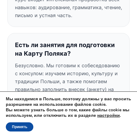
навыков: аудирование, грамматика, чтение,
письмо и устная часть.
Есть ли занятия для подготовки
на Карту Поляка?
Безусловно. Мы готовим к собеседованию
с консулом: изучаем историю, культуру и
традиции Польши, а также помогаем
правильно заполнить внесек (анкету) на
Карту Поляка.
Мы находимся в Польше, поэтому должны у вас просить
разрешение на использование файлов cookie.
Вы можете узнать больше о том, какие файлы cookie мы
используем, или отключить их в разделе
настройки
.
Есть ли у вас бесплатное пробное
Принять
занятие?