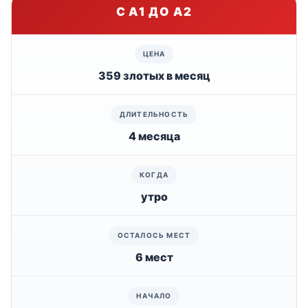
С A1 ДО A2
359 злотых в месяц
4 месяца
утро
6 мест