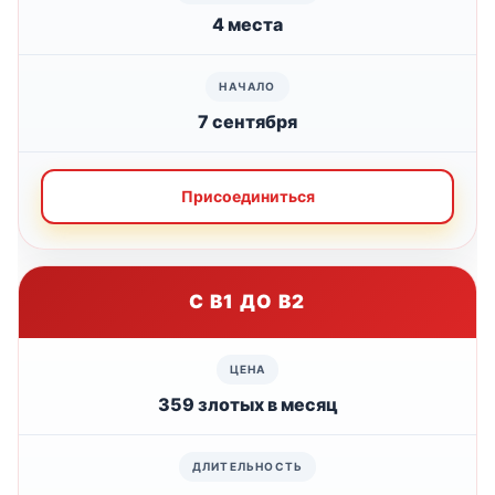
4 места
7 сентября
Присоединиться
С B1 ДО B2
359 злотых в месяц