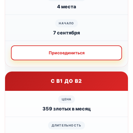
4 места
7 сентября
Присоединиться
С B1 ДО B2
359 злотых в месяц