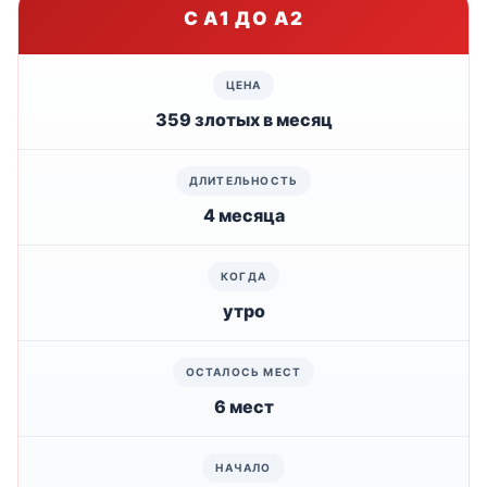
С A1 ДО A2
359 злотых в месяц
4 месяца
утро
6 мест