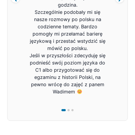
godzina.
Szczególnie podobały mi się
nasze rozmowy po polsku na
codzienne tematy. Bardzo
pomogły mi przełamać barierę
językową i przestać wstydzić się
mówić po polsku.
Jeśli w przyszłości zdecyduję się
podnieść swój poziom języka do
C1 albo przygotować się do
egzaminu z historii Polski, na
pewno wrócę do zajęć z panem
Wadimem