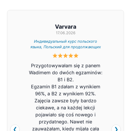
Varvara
17.06.2026
Индивидуальный курс польского
Индивид
языка, Польский для продолжающих
Z całe
Przygotowywałam się z panem
Pana V
Wadimem do dwóch egzaminów:
bard
B1 i B2.
Prowa
Egzamin B1 zdałam z wynikiem
pols
96%, a B2 z wynikiem 92%.
znacz
Zajęcia zawsze były bardzo
mówi
ciekawe, a na każdej lekcji
pojawiało się coś nowego i
przydatnego. Nawet nie
zauważałam, kiedy mijała cała
❮
❯