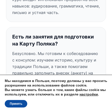
навыков: аудирование, грамматика, чтение,
письмо и устная часть.
Есть ли занятия для подготовки
на Карту Поляка?
Безусловно. Мы готовим к собеседованию
с консулом: изучаем историю, культуру и
традиции Польши, а также помогаем
правильно заполнить внесек (анкету) на
Карту Поляка.
Мы находимся в Польше, поэтому должны у вас просить
разрешение на использование файлов cookie.
Вы можете узнать больше о том, какие файлы cookie мы
используем, или отключить их в разделе
настройки
.
Есть ли у вас бесплатное пробное
Принять
занятие?