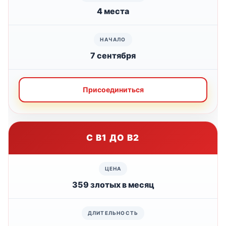
4 места
7 сентября
Присоединиться
С B1 ДО B2
359 злотых в месяц