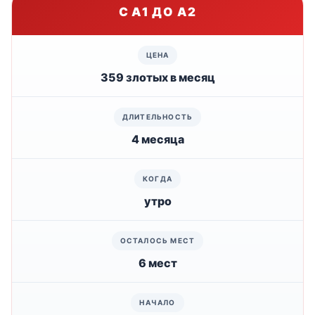
С A1 ДО A2
359 злотых в месяц
4 месяца
утро
6 мест