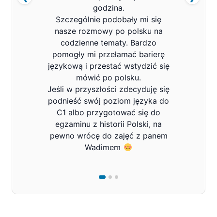
godzina.
Szczególnie podobały mi się
nasze rozmowy po polsku na
codzienne tematy. Bardzo
pomogły mi przełamać barierę
językową i przestać wstydzić się
mówić po polsku.
Jeśli w przyszłości zdecyduję się
podnieść swój poziom języka do
C1 albo przygotować się do
egzaminu z historii Polski, na
pewno wrócę do zajęć z panem
Wadimem