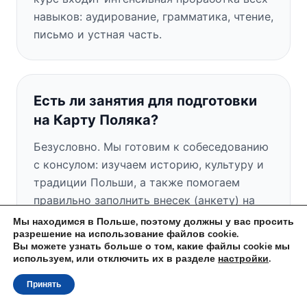
навыков: аудирование, грамматика, чтение,
письмо и устная часть.
Есть ли занятия для подготовки
на Карту Поляка?
Безусловно. Мы готовим к собеседованию
с консулом: изучаем историю, культуру и
традиции Польши, а также помогаем
правильно заполнить внесек (анкету) на
Карту Поляка.
Мы находимся в Польше, поэтому должны у вас просить
разрешение на использование файлов cookie.
Вы можете узнать больше о том, какие файлы cookie мы
используем, или отключить их в разделе
настройки
.
Есть ли у вас бесплатное пробное
Принять
занятие?