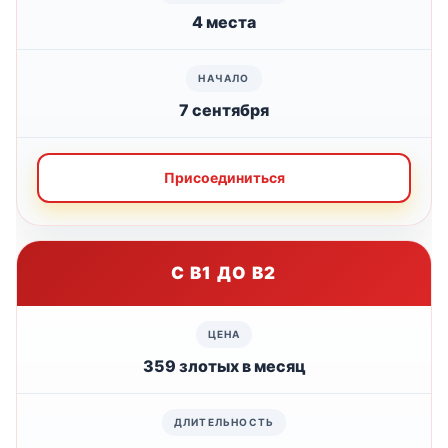
4 места
7 сентября
Присоединиться
С B1 ДО B2
359 злотых в месяц