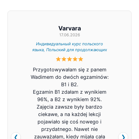
Varvara
17.06.2026
Индивидуальный курс польского
Индивид
языка, Польский для продолжающих
Z całe
Przygotowywałam się z panem
Pana V
Wadimem do dwóch egzaminów:
bard
B1 i B2.
Prowa
Egzamin B1 zdałam z wynikiem
pols
96%, a B2 z wynikiem 92%.
znacz
Zajęcia zawsze były bardzo
mówi
ciekawe, a na każdej lekcji
pojawiało się coś nowego i
przydatnego. Nawet nie
zauważałam, kiedy mijała cała
❮
❯