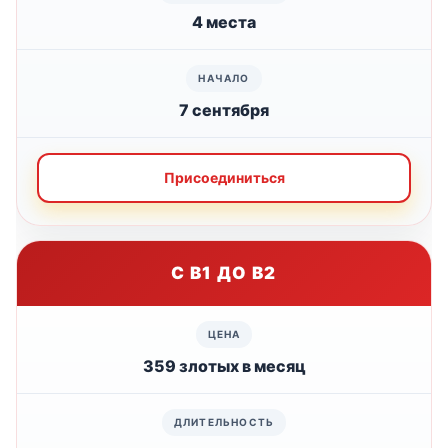
4 места
7 сентября
Присоединиться
С B1 ДО B2
359 злотых в месяц