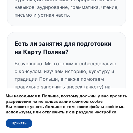
навыков: аудирование, грамматика, чтение,
письмо и устная часть.
Есть ли занятия для подготовки
на Карту Поляка?
Безусловно. Мы готовим к собеседованию
с консулом: изучаем историю, культуру и
традиции Польши, а также помогаем
правильно заполнить внесек (анкету) на
Карту Поляка.
Мы находимся в Польше, поэтому должны у вас просить
разрешение на использование файлов cookie.
Вы можете узнать больше о том, какие файлы cookie мы
используем, или отключить их в разделе
настройки
.
Есть ли у вас бесплатное пробное
Принять
занятие?