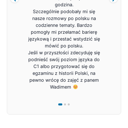
godzina.
Szczególnie podobały mi się
nasze rozmowy po polsku na
codzienne tematy. Bardzo
pomogły mi przełamać barierę
językową i przestać wstydzić się
mówić po polsku.
Jeśli w przyszłości zdecyduję się
podnieść swój poziom języka do
C1 albo przygotować się do
egzaminu z historii Polski, na
pewno wrócę do zajęć z panem
Wadimem