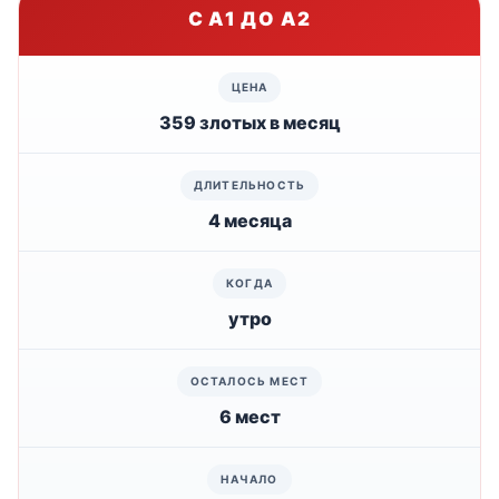
С A1 ДО A2
359 злотых в месяц
4 месяца
утро
6 мест