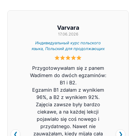
Varvara
17.06.2026
Индивидуальный курс польского
Индивид
языка, Польский для продолжающих
Z całe
Przygotowywałam się z panem
Pana V
Wadimem do dwóch egzaminów:
bard
B1 i B2.
Prowa
Egzamin B1 zdałam z wynikiem
pols
96%, a B2 z wynikiem 92%.
znacz
Zajęcia zawsze były bardzo
mówi
ciekawe, a na każdej lekcji
pojawiało się coś nowego i
przydatnego. Nawet nie
zauważałam, kiedy mijała cała
❮
❯