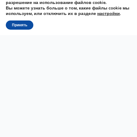
разрешение на использование файлов cookie.
Вы можете узнать больше о том, какие файлы cookie мы
используем, или отключить их в разделе
настройки
.
Принять
Raz
MOWA
Онлайн школа польского языка. Подготовка к
государственному экзамену на B1, B2, TELC, Карта Поляка,
ПМЖ (сталы побыт), Карта Резидента, польский с нуля до
B2.