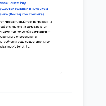
пражнения: Род
уществительных в польском
зыке (Rodzaj rzeczownika)
тот интерактивный тест направлен на
тработку одного из самых важных
ундаментов польской грамматики —
равильного определения и
потребления рода существительных
odzaj męski, żeński i ...