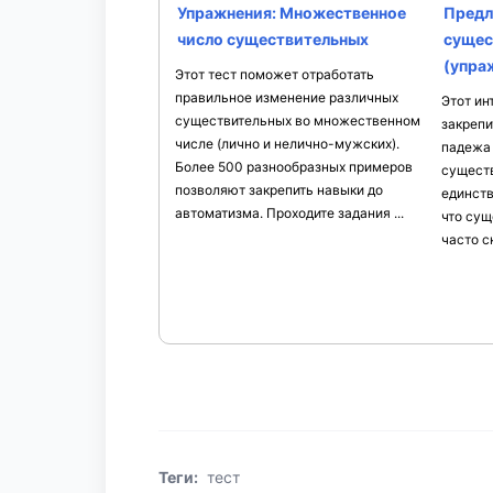
Упражнения: Множественное
Предл
число существительных
сущест
(упра
Этот тест поможет отработать
правильное изменение различных
Этот ин
существительных во множественном
закрепи
числе (лично и нелично-мужских).
падежа 
Более 500 разнообразных примеров
существ
позволяют закрепить навыки до
единств
автоматизма. Проходите задания ...
что сущ
часто с
Теги:
тест