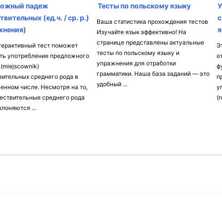
ожный падеж
Тесты по польскому языку
У
вительных (ед.ч. / ср. р.)
с
Ваша статистика прохождения тестов
жнения)
я
Изучайте язык эффективно! На
странице представлены актуальные
терактивный тест поможет
Э
тесты по польскому языку и
ть употребление предложного
о
упражнения для отработки
(miejscownik)
ф
грамматики. Наша база заданий — это
ительных среднего рода в
п
удобный ...
енном числе. Несмотря на то,
у
ествительные среднего рода
(r
клоняются ...