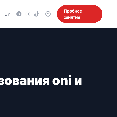
Пробное
|
BY
занятие
ования oni и