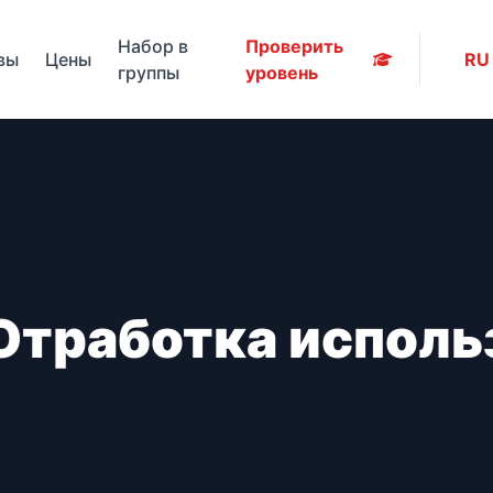
Набор в
Проверить
вы
Цены
RU
группы
уровень
Отработка использ