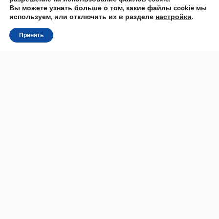
Вы можете узнать больше о том, какие файлы cookie мы
используем, или отключить их в разделе
настройки
.
Принять
Raz
MOWA
Онлайн школа польского языка. Подготовка к
государственному экзамену на B1, B2, TELC, Карта Поляка,
ПМЖ (сталы побыт), Карта Резидента, польский с нуля до
B2.