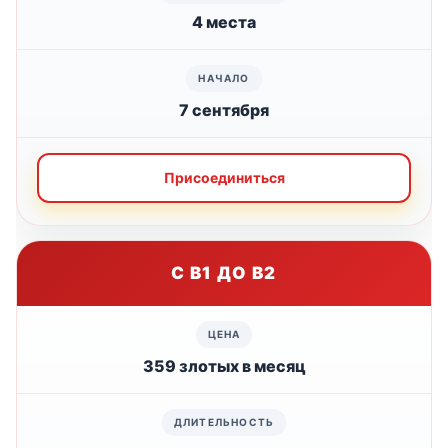
4 места
7 сентября
Присоединиться
С B1 ДО B2
359 злотых в месяц