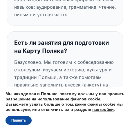
навыков: аудирование, грамматика, чтение,
письмо и устная часть.
Есть ли занятия для подготовки
на Карту Поляка?
Безусловно. Мы готовим к собеседованию
с консулом: изучаем историю, культуру и
традиции Польши, а также помогаем
правильно заполнить внесек (анкету) на
Карту Поляка.
Мы находимся в Польше, поэтому должны у вас просить
разрешение на использование файлов cookie.
Вы можете узнать больше о том, какие файлы cookie мы
используем, или отключить их в разделе
настройки
.
Есть ли у вас бесплатное пробное
Принять
занятие?