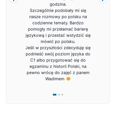
godzina.
Szczególnie podobały mi się
nasze rozmowy po polsku na
codzienne tematy. Bardzo
pomogły mi przełamać barierę
językową i przestać wstydzić się
mówić po polsku.
Jeśli w przyszłości zdecyduję się
podnieść swój poziom języka do
C1 albo przygotować się do
egzaminu z historii Polski, na
pewno wrócę do zajęć z panem
Wadimem