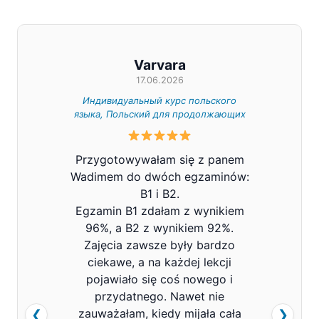
Varvara
17.06.2026
Индивидуальный курс польского
Индивид
языка, Польский для продолжающих
Z całe
Przygotowywałam się z panem
Pana V
Wadimem do dwóch egzaminów:
bard
B1 i B2.
Prowa
Egzamin B1 zdałam z wynikiem
pols
96%, a B2 z wynikiem 92%.
znacz
Zajęcia zawsze były bardzo
mówi
ciekawe, a na każdej lekcji
pojawiało się coś nowego i
przydatnego. Nawet nie
zauważałam, kiedy mijała cała
❮
❯