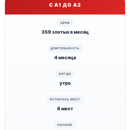
С A1 ДО A2
359 злотых в месяц
4 месяца
утро
6 мест