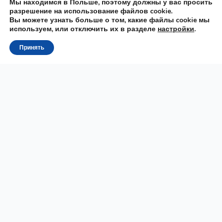
Мы находимся в Польше, поэтому должны у вас просить
разрешение на использование файлов cookie.
Вы можете узнать больше о том, какие файлы cookie мы
используем, или отключить их в разделе
настройки
.
Принять
Raz
MOWA
Онлайн школа польского языка. Подготовка к
государственному экзамену на B1, B2, TELC, Карта Поляка,
ПМЖ (сталы побыт), Карта Резидента, польский с нуля до
B2.