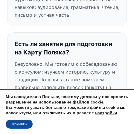
навыков: аудирование, грамматика, чтение,
письмо и устная часть.
Есть ли занятия для подготовки
на Карту Поляка?
Безусловно. Мы готовим к собеседованию
с консулом: изучаем историю, культуру и
традиции Польши, а также помогаем
правильно заполнить внесек (анкету) на
Карту Поляка.
Мы находимся в Польше, поэтому должны у вас просить
разрешение на использование файлов cookie.
Вы можете узнать больше о том, какие файлы cookie мы
используем, или отключить их в разделе
настройки
.
Есть ли у вас бесплатное пробное
Принять
занятие?