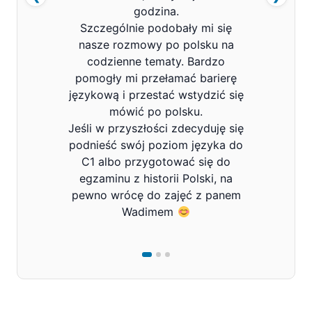
godzina.
Szczególnie podobały mi się
nasze rozmowy po polsku na
codzienne tematy. Bardzo
pomogły mi przełamać barierę
językową i przestać wstydzić się
mówić po polsku.
Jeśli w przyszłości zdecyduję się
podnieść swój poziom języka do
C1 albo przygotować się do
egzaminu z historii Polski, na
pewno wrócę do zajęć z panem
Wadimem