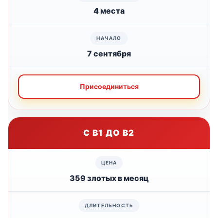
4 места
7 сентября
Присоединиться
С B1 ДО B2
359 злотых в месяц