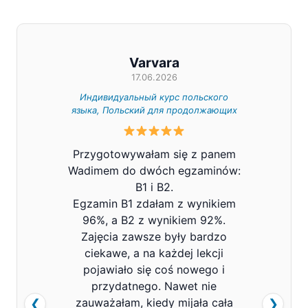
Varvara
17.06.2026
Индивидуальный курс польского
Индивид
языка, Польский для продолжающих
Z całe
Przygotowywałam się z panem
Pana V
Wadimem do dwóch egzaminów:
bard
B1 i B2.
Prowa
Egzamin B1 zdałam z wynikiem
pols
96%, a B2 z wynikiem 92%.
znacz
Zajęcia zawsze były bardzo
mówi
ciekawe, a na każdej lekcji
pojawiało się coś nowego i
przydatnego. Nawet nie
zauważałam, kiedy mijała cała
❮
❯