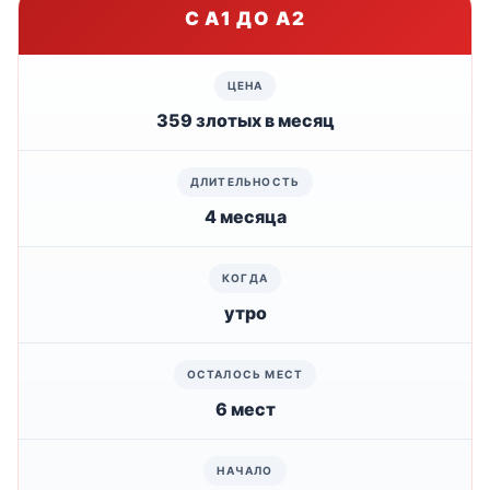
С A1 ДО A2
359 злотых в месяц
4 месяца
утро
6 мест