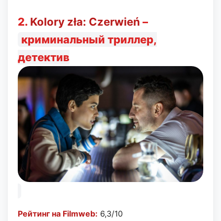
2.
Kolory zła: Czerwień
–
криминальный триллер,
детектив
Рейтинг на Filmweb:
6,3/10