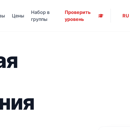
Набор в
Проверить
вы
Цены
RU
группы
уровень
ая
ния