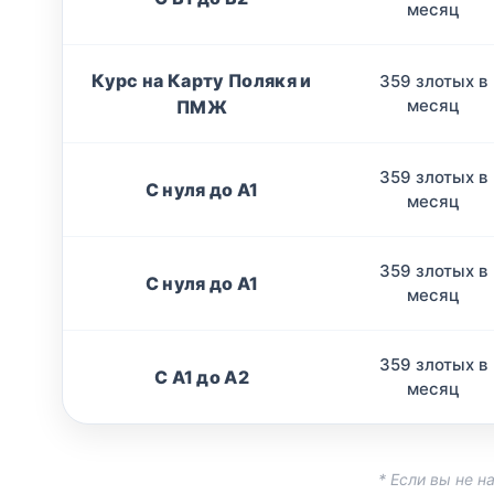
месяц
Курс на Карту Полякя и
359 злотых в
месяц
ПМЖ
359 злотых в
С нуля до А1
месяц
359 злотых в
С нуля до А1
месяц
359 злотых в
С A1 до A2
месяц
* Если вы не 