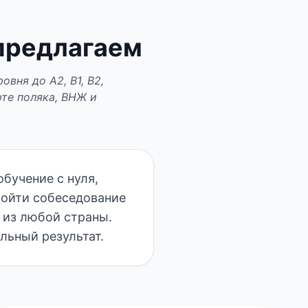
 предлагаем
вня до A2, B1, B2,
рте поляка, ВНЖ и
обучение с нуля,
ройти собеседование
 из любой страны.
льный результат.