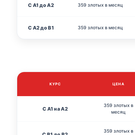
С A1 до A2
359 злотых в месяц
С A2 до B1
359 злотых в месяц
КУРС
ЦЕНА
359 злотых в
С А1 на А2
месяц
359 злотых в
С B1 до B2