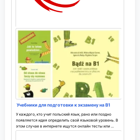
Упражнения: Степени сравнения
прилагательных в польском языке
Этот интерактивный тест направлен на отработку
правил образования и употребления сравнительной и
превосходной степеней польских прилагательных
(stopień wyższy i najwyższy). Каждая сессия включает в
себя ...
Учебники для подготовки к экзамену на B1
У каждого, кто учит польский язык, рано или поздно
появляется идея определить свой языковой уровень. В
этом случае в интернете ищутся онлайн тесты или ...