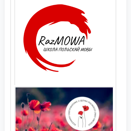
Предложный падеж существительных (ед.ч. /
м. р.) (упражнения)
Этот интерактивный тест поможет закрепить
употребление предложного падежа (miejscownik)
существительных мужского рода в единственном
числе. Miejscownik используется после определённых