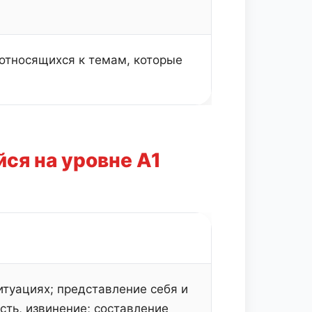
 относящихся к темам, которые
ся на уровне А1
туациях; представление себя и
сть, извинение; составление