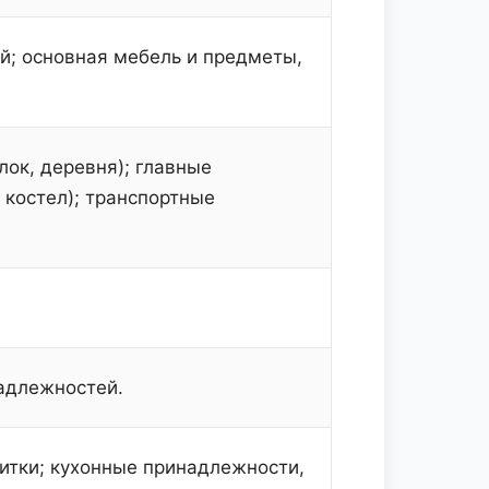
й; основная мебель и предметы,
лок, деревня); главные
, костел); транспортные
адлежностей.
итки; кухонные принадлежности,