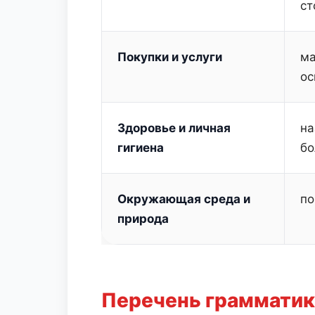
ст
Покупки и услуги
ма
ос
Здоровье и личная
на
гигиена
бо
Окружающая среда и
по
природа
Перечень грамматик