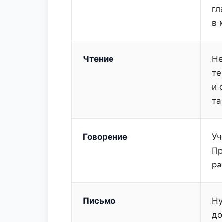
гл
в 
Чтение
Не
те
и 
та
Говорение
Уч
Пр
ра
Письмо
Ну
до