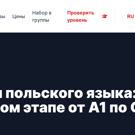
Набор в
Проверить
вы
Цены
RU
группы
уровень
 польского языка
ом этапе от А1 по