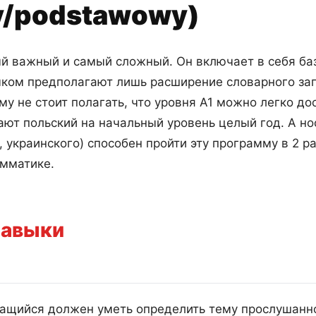
y/podstawowy)
й важный и самый сложный. Он включает в себя баз
ком предполагают лишь расширение словарного зап
му не стоит полагать, что уровня А1 можно легко до
ают польский на начальный уровень целый год. А но
, украинского) способен пройти эту программу в 2 
амматике.
навыки
ащийся должен уметь определить тему прослушанно