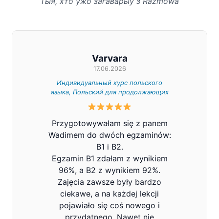
Тыя, хто ўжо загаварыў з Razmowa
Varvara
17.06.2026
Индивидуальный курс польского
Индивид
языка, Польский для продолжающих
Z całe
Przygotowywałam się z panem
Pana V
Wadimem do dwóch egzaminów:
bard
B1 i B2.
Prowa
Egzamin B1 zdałam z wynikiem
pols
96%, a B2 z wynikiem 92%.
znacz
Zajęcia zawsze były bardzo
mówi
ciekawe, a na każdej lekcji
pojawiało się coś nowego i
przydatnego. Nawet nie