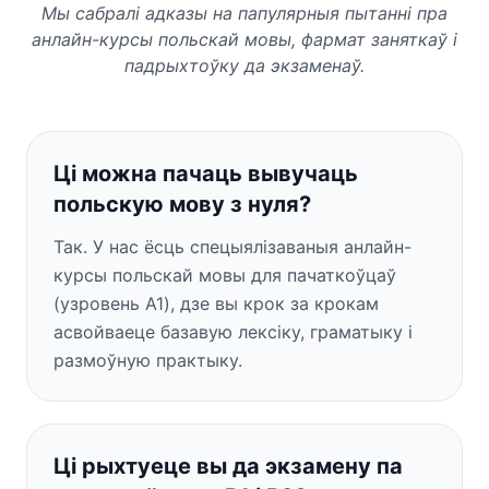
Мы сабралі адказы на папулярныя пытанні пра
анлайн-курсы польскай мовы, фармат заняткаў і
падрыхтоўку да экзаменаў.
Ці можна пачаць вывучаць
польскую мову з нуля?
Так. У нас ёсць спецыялізаваныя анлайн-
курсы польскай мовы для пачаткоўцаў
(узровень A1), дзе вы крок за крокам
асвойваеце базавую лексіку, граматыку і
размоўную практыку.
Ці рыхтуеце вы да экзамену па