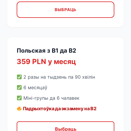
ВЫБРАЦЬ
Польская з B1 да B2
359 PLN у месяц
2 разы на тыдзень па 90 хвілін
6 месяцаў
Міні-групы да 6 чалавек
Падрыхтоўка да экзамену на B2
Выбраць