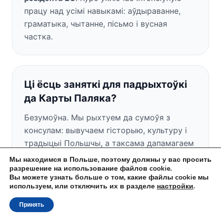
працу над усімі навыкамі: аўдыраванне,
граматыка, чытанне, пісьмо і вусная
частка.
Ці ёсць заняткі для падрыхтоўкі
да Карты Паляка?
Безумоўна. Мы рыхтуем да сумоўя з
консулам: вывучаем гісторыю, культуру і
традыцыі Польшчы, а таксама дапамагаем
правільна запоўніць внёсэк (анкету) на
Мы находимся в Польше, поэтому должны у вас просить
Карту Паляка.
разрешение на использование файлов cookie.
Вы можете узнать больше о том, какие файлы cookie мы
используем, или отключить их в разделе
настройки
.
Принять
Ці ёсць у вас бясплатны пробны