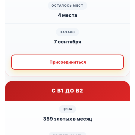
4 места
7 сентября
Присоединиться
С B1 ДО B2
359 злотых в месяц