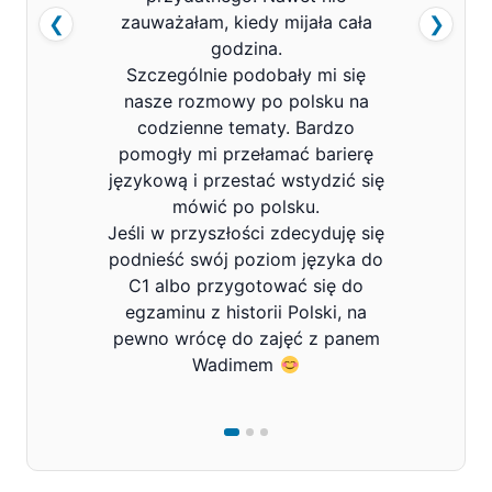
zauważałam, kiedy mijała cała
❮
❯
godzina.
Szczególnie podobały mi się
nasze rozmowy po polsku na
codzienne tematy. Bardzo
pomogły mi przełamać barierę
językową i przestać wstydzić się
mówić po polsku.
Jeśli w przyszłości zdecyduję się
podnieść swój poziom języka do
C1 albo przygotować się do
egzaminu z historii Polski, na
pewno wrócę do zajęć z panem
Wadimem