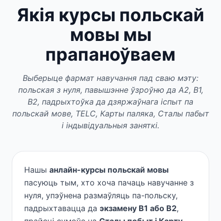
Якія курсы польскай
мовы мы
прапаноўваем
Выберыце фармат навучання пад сваю мэту:
польская з нуля, павышэнне ўзроўню да A2, B1,
B2, падрыхтоўка да дзяржаўнага іспыт па
польскай мове, TELC, Карты паляка, Сталы пабыт
і індывідуальныя заняткі.
Нашы
анлайн-курсы польскай мовы
пасуюць тым, хто хоча пачаць навучанне з
нуля, упэўнена размаўляць па-польску,
падрыхтавацца да
экзамену B1 або B2
,