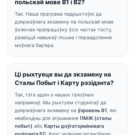
польскай мове B1 і B2?
Так. Наша праграма падрыхтоўкі да
дзяржаўнага экзамену па польскай мове
ўключае прапрацоўку ўсіх частак тэсту,
развіццё навыкаў пісьма і пераадоленне
моўнага бар’ера.
Ці рыхтуеце вы да экзамену на
Сталы Побыт і Карту рэзідэнта?
Так, гэта адзін з нашых галоўных
напрамкаў. Мы рыхтуем студэнтаў да
дзяржаўнага экзамену на
ўзровень B1
, які
неабходны для атрымання
ПМЖ (сталы
побыт)
або
Карты доўгатэрміновага
рэзідэнта ЕС
. Курс уключае інтэнсіўную