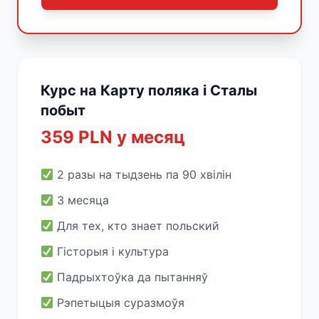
Курс на Карту поляка і Сталы
побыт
359 PLN у месяц
2 разы на тыдзень па 90 хвілін
3 месяца
Для тех, кто знает польский
Гісторыя і культура
Падрыхтоўка да пытанняў
Рэпетыцыя суразмоўя