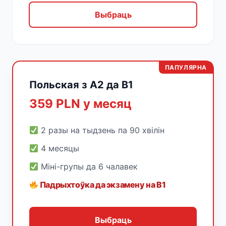
Выбраць
ПАПУЛЯРНА
Польская з A2 да B1
359 PLN у месяц
2 разы на тыдзень па 90 хвілін
4 месяцы
Міні-групы да 6 чалавек
Падрыхтоўка да экзамену на B1
Выбраць