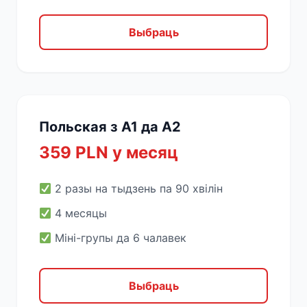
Выбраць
Польская з A1 да A2
359 PLN у месяц
2 разы на тыдзень па 90 хвілін
4 месяцы
Міні-групы да 6 чалавек
Выбраць