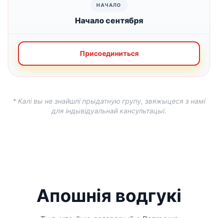
Начало сентября
Присоединиться
* Калі вы не знайшлі прыдатную групу, звяжыцеся з намі
для індывідуальнай кансультацыі.
Апошнія водгукі