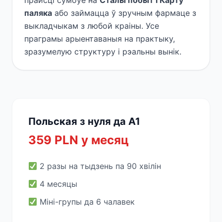
прайсці сумоўе на
Сталы побыт і Карту
паляка
або займацца ў зручным фармаце з
выкладчыкам з любой краіны. Усе
праграмы арыентаваныя на практыку,
зразумелую структуру і рэальны вынік.
Польская з нуля да A1
359 PLN у месяц
2 разы на тыдзень па 90 хвілін
4 месяцы
Міні-групы да 6 чалавек