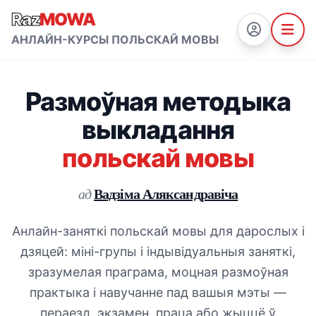
Raz
MOWA
АНЛАЙН-КУРСЫ ПОЛЬСКАЙ МОВЫ
Размоўная методыка
выкладання
польскай мовы
Вадзіма Аляксандравіча
ад
Анлайн-заняткі польскай мовы для дарослых і
дзяцей: міні-групы і індывідуальныя заняткі,
зразумелая праграма, моцная размоўная
практыка і навучанне пад вашыя мэты —
пераезд, экзамен, праца або жыццё ў