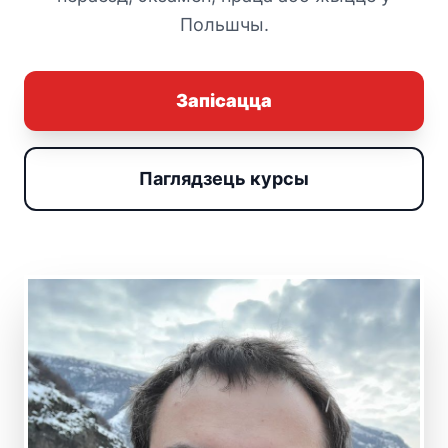
Польшчы.
Запісацца
Паглядзець курсы