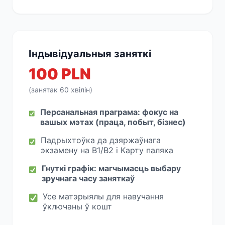
Індывідуальныя заняткі
100 PLN
(занятак 60 хвілін)
Персанальная праграма: фокус на
вашых мэтах (праца, побыт, бізнес)
Падрыхтоўка да дзяржаўнага
экзамену на B1/B2 і Карту паляка
Гнуткі графік: магчымасць выбару
зручнага часу заняткаў
Усе матэрыялы для навучання
ўключаны ў кошт