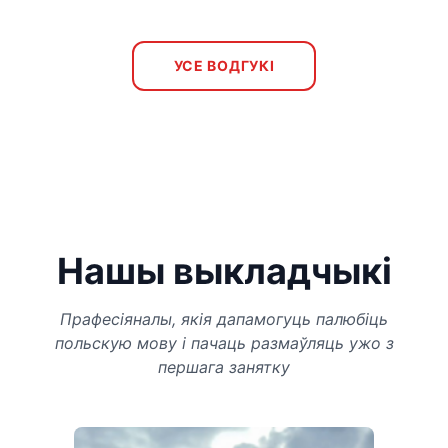
УСЕ ВОДГУКІ
Нашы выкладчыкі
Прафесіяналы, якія дапамогуць палюбіць
польскую мову і пачаць размаўляць ужо з
першага занятку