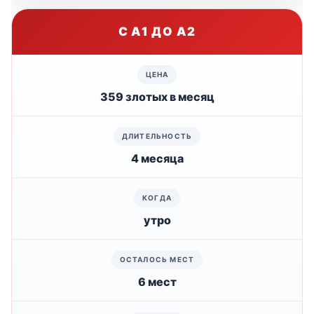
С A1 ДО A2
359 злотых в месяц
4 месяца
утро
6 мест