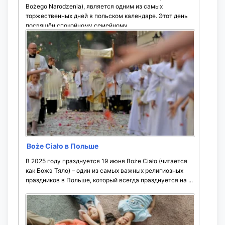
Bożego Narodzenia), является одним из самых
торжественных дней в польском календаре. Этот день
посвящён спокойному семейному
времяпрепровождению, ...
Boże Ciało в Польше
В 2025 году празднуется 19 июня Boże Ciało (читается
как Божэ Тяло) – один из самых важных религиозных
праздников в Польше, который всегда празднуется на ...