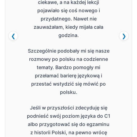
ciekawe, a na każdej lekcji
pojawiało się coś nowego i
przydatnego. Nawet nie
zauważałam, kiedy mijała cała
godzina.
❮
❯
Szczególnie podobały mi się nasze
rozmowy po polsku na codzienne
tematy. Bardzo pomogły mi
przełamać barierę językową i
przestać wstydzić się mówić po
polsku.
Jeśli w przyszłości zdecyduję się
podnieść swój poziom języka do C1
albo przygotować się do egzaminu
z historii Polski, na pewno wrócę