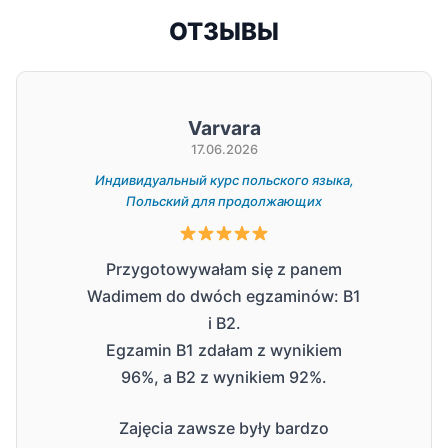
ОТЗЫВЫ
Varvara
17.06.2026
Индивидуальный курс польского языка,
Индив
Польский для продолжающих
Z c
Przygotowywałam się z panem
Pana
Wadimem do dwóch egzaminów: B1
ba
i B2.
Pro
Egzamin B1 zdałam z wynikiem
po
96%, a B2 z wynikiem 92%.
zna
mó
Zajęcia zawsze były bardzo