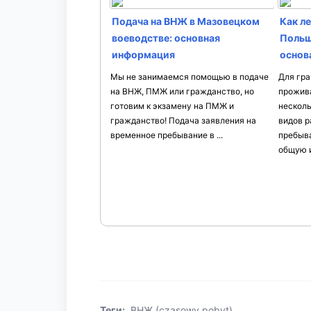
Подача на ВНЖ в Мазовецком
Как л
воеводстве: основная
Польш
информация
основ
Мы не занимаемся помощью в подаче
Для гра
на ВНЖ, ПМЖ или гражданство, но
прожива
готовим к экзамену на ПМЖ и
несколь
гражданство! Подача заявления на
видов р
временное пребывание в ...
пребыва
общую и
Теги:
ВНЖ (czasowy pobyt)