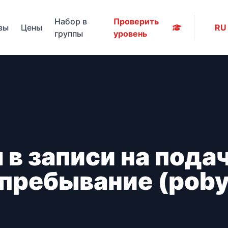
Набор в
Проверить
вы
Цены
RU
группы
уровень
в записи на пода
пребывание (poby