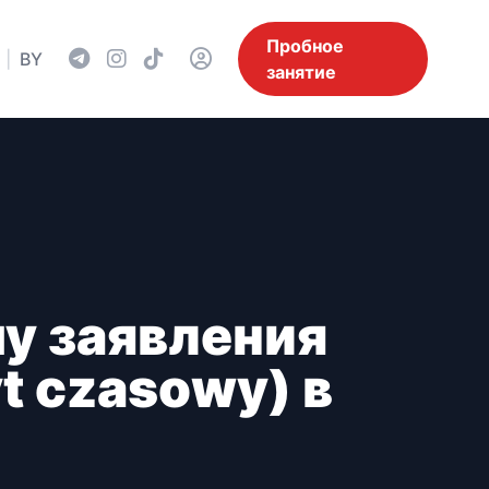
Пробное
|
BY
занятие
чу заявления
t czasowy) в