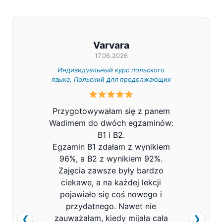
Varvara
17.06.2026
Индивидуальный курс польского
Индивид
языка, Польский для продолжающих
Z całe
Przygotowywałam się z panem
Pana V
Wadimem do dwóch egzaminów:
bard
B1 i B2.
Prowa
Egzamin B1 zdałam z wynikiem
pols
96%, a B2 z wynikiem 92%.
znacz
Zajęcia zawsze były bardzo
mówi
ciekawe, a na każdej lekcji
pojawiało się coś nowego i
przydatnego. Nawet nie
zauważałam, kiedy mijała cała
❮
❯