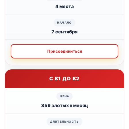
4 места
7 сентября
Присоединиться
С B1 ДО B2
359 злотых в месяц