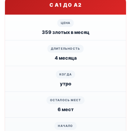
С A1 ДО A2
359 злотых в месяц
4 месяца
утро
6 мест