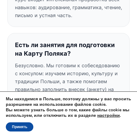
навыков: аудирование, грамматика, чтение,
письмо и устная часть.
Есть ли занятия для подготовки
на Карту Поляка?
Безусловно. Мы готовим к собеседованию
с консулом: изучаем историю, культуру и
традиции Польши, а также помогаем
правильно заполнить внесек (анкету) на
Карту Поляка.
Мы находимся в Польше, поэтому должны у вас просить
разрешение на использование файлов cookie.
Вы можете узнать больше о том, какие файлы cookie мы
используем, или отключить их в разделе
настройки
.
Есть ли у вас бесплатное пробное
Принять
занятие?