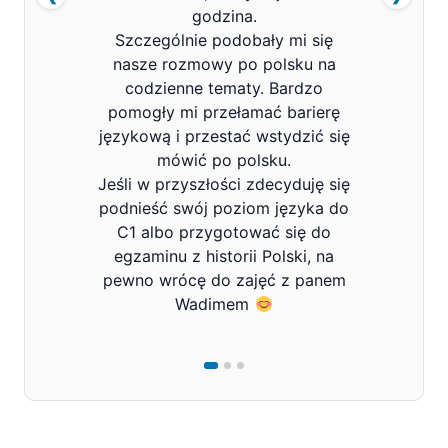
godzina.
Szczególnie podobały mi się
nasze rozmowy po polsku na
codzienne tematy. Bardzo
pomogły mi przełamać barierę
językową i przestać wstydzić się
mówić po polsku.
Jeśli w przyszłości zdecyduję się
podnieść swój poziom języka do
C1 albo przygotować się do
egzaminu z historii Polski, na
pewno wrócę do zajęć z panem
Wadimem