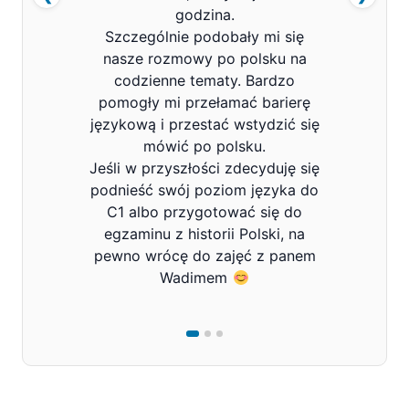
godzina.
Szczególnie podobały mi się
nasze rozmowy po polsku na
codzienne tematy. Bardzo
pomogły mi przełamać barierę
językową i przestać wstydzić się
mówić po polsku.
Jeśli w przyszłości zdecyduję się
podnieść swój poziom języka do
C1 albo przygotować się do
egzaminu z historii Polski, na
pewno wrócę do zajęć z panem
Wadimem