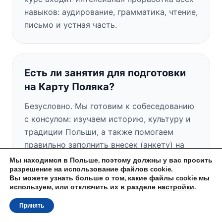
навыков: аудирование, грамматика, чтение,
письмо и устная часть.
Есть ли занятия для подготовки
на Карту Поляка?
Безусловно. Мы готовим к собеседованию
с консулом: изучаем историю, культуру и
традиции Польши, а также помогаем
правильно заполнить внесек (анкету) на
Карту Поляка.
Мы находимся в Польше, поэтому должны у вас просить
разрешение на использование файлов cookie.
Вы можете узнать больше о том, какие файлы cookie мы
используем, или отключить их в разделе
настройки
.
Есть ли у вас бесплатное пробное
Принять
занятие?