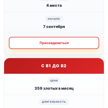
4 места
7 сентября
Присоединиться
С B1 ДО B2
359 злотых в месяц