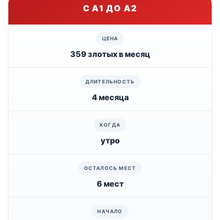
С A1 ДО A2
359 злотых в месяц
4 месяца
утро
6 мест