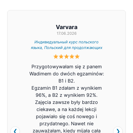
Varvara
17.06.2026
Индивидуальный курс польского
Индивид
языка, Польский для продолжающих
Z całe
Przygotowywałam się z panem
Pana V
Wadimem do dwóch egzaminów:
bard
B1 i B2.
Prowa
Egzamin B1 zdałam z wynikiem
pols
96%, a B2 z wynikiem 92%.
znacz
Zajęcia zawsze były bardzo
mówi
ciekawe, a na każdej lekcji
pojawiało się coś nowego i
przydatnego. Nawet nie
zauważałam, kiedy mijała cała
❮
❯