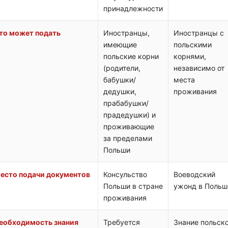
принадлежности
то может подать
Иностранцы,
Иностранцы с
имеющие
польскими
польские корни
корнями,
(родители,
независимо от
бабушки/
места
дедушки,
проживания
прабабушки/
прадедушки) и
проживающие
за пределами
Польши
есто подачи документов
Консульство
Воеводский
Польши в стране
ужонд в Польш
проживания
еобходимость знания
Требуется
Знание польск