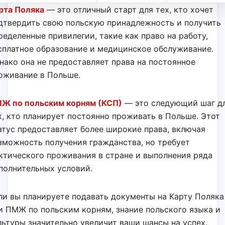
рта Поляка
— это отличный старт для тех, кто хочет
дтвердить свою польскую принадлежность и получить
ределенные привилегии, такие как право на работу,
сплатное образование и медицинское обслуживание.
нако она не предоставляет права на постоянное
оживание в Польше.
Ж по польским корням (КСП)
— это следующий шаг д
х, кто планирует постоянно проживать в Польше. Этот
атус предоставляет более широкие права, включая
зможность получения гражданства, но требует
ктического проживания в стране и выполнения ряда
полнительных условий.
ли вы планируете подавать документы на Карту Поляка
и ПМЖ по польским корням, знание польского языка и
льтуры значительно увеличит ваши шансы на успех.