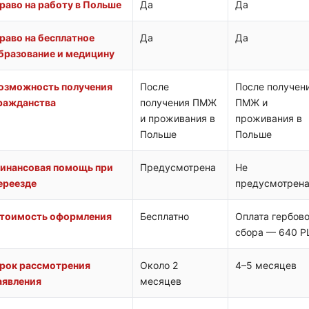
раво на работу в Польше
Да
Да
раво на бесплатное
Да
Да
бразование и медицину
озможность получения
После
После получен
ражданства
получения ПМЖ
ПМЖ и
и проживания в
проживания в
Польше
Польше
инансовая помощь при
Предусмотрена
Не
ереезде
предусмотрен
тоимость оформления
Бесплатно
Оплата гербово
сбора — 640 P
рок рассмотрения
Около 2
4–5 месяцев
аявления
месяцев