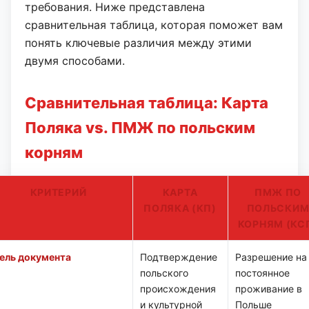
требования.
Ниже представлена
сравнительная таблица, которая поможет вам
понять ключевые различия между этими
двумя способами.
Сравнительная таблица: Карта
Поляка vs. ПМЖ по польским
корням
КРИТЕРИЙ
КАРТА
ПМЖ ПО
ПОЛЯКА (КП)
ПОЛЬСКИ
КОРНЯМ (КС
ель документа
Подтверждение
Разрешение на
польского
постоянное
происхождения
проживание в
и культурной
Польше