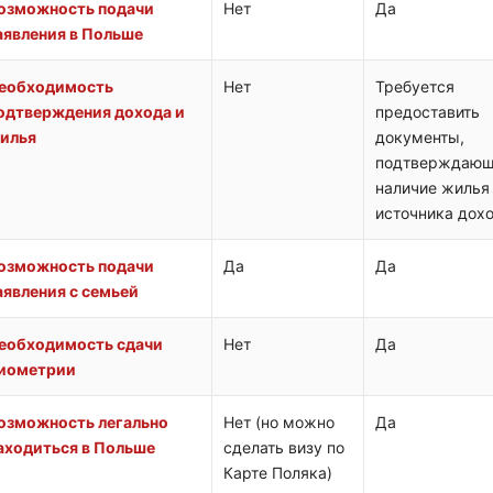
озможность подачи
Нет
Да
аявления в Польше
еобходимость
Нет
Требуется
одтверждения дохода и
предоставить
илья
документы,
подтверждающ
наличие жилья
источника дох
озможность подачи
Да
Да
аявления с семьей
еобходимость сдачи
Нет
Да
иометрии
озможность легально
Нет (но можно
Да
аходиться в Польше
сделать визу по
Карте Поляка)