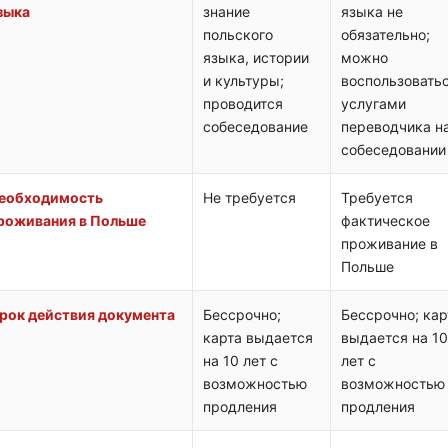
зыка
знание
языка не
польского
обязательно;
языка, истории
можно
и культуры;
воспользовать
проводится
услугами
собеседование
переводчика н
собеседовании
еобходимость
Не требуется
Требуется
роживания в Польше
фактическое
проживание в
Польше
рок действия документа
Бессрочно;
Бессрочно; кар
карта выдается
выдается на 10
на 10 лет с
лет с
возможностью
возможностью
продления
продления