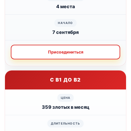
4 места
7 сентября
Присоединиться
С B1 ДО B2
359 злотых в месяц