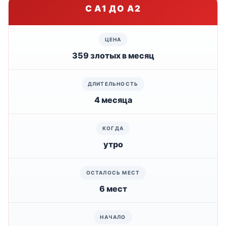
С A1 ДО A2
359 злотых в месяц
4 месяца
утро
6 мест