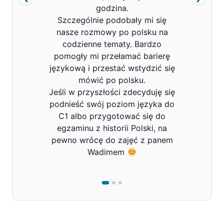
godzina.
Szczególnie podobały mi się
nasze rozmowy po polsku na
codzienne tematy. Bardzo
pomogły mi przełamać barierę
językową i przestać wstydzić się
mówić po polsku.
Jeśli w przyszłości zdecyduję się
podnieść swój poziom języka do
C1 albo przygotować się do
egzaminu z historii Polski, na
pewno wrócę do zajęć z panem
Wadimem