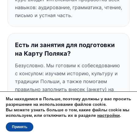
навыков: аудирование, грамматика, чтение,
письмо и устная часть.
Есть ли занятия для подготовки
на Карту Поляка?
Безусловно. Мы готовим к собеседованию
с консулом: изучаем историю, культуру и
традиции Польши, а также помогаем
правильно заполнить внесек (анкету) на
Карту Поляка.
Мы находимся в Польше, поэтому должны у вас просить
разрешение на использование файлов cookie.
Вы можете узнать больше о том, какие файлы cookie мы
используем, или отключить их в разделе
настройки
.
Есть ли у вас бесплатное пробное
Принять
занятие?