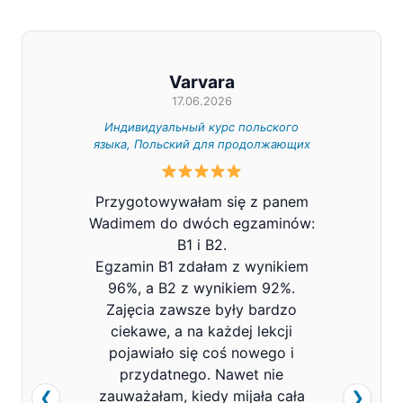
Varvara
17.06.2026
Индивидуальный курс польского
Индивид
языка, Польский для продолжающих
Z całe
Przygotowywałam się z panem
Pana V
Wadimem do dwóch egzaminów:
bard
B1 i B2.
Prowa
Egzamin B1 zdałam z wynikiem
pols
96%, a B2 z wynikiem 92%.
znacz
Zajęcia zawsze były bardzo
mówi
ciekawe, a na każdej lekcji
pojawiało się coś nowego i
przydatnego. Nawet nie
zauważałam, kiedy mijała cała
❮
❯