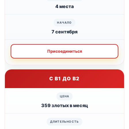
4 места
7 сентября
Присоединиться
С B1 ДО B2
359 злотых в месяц