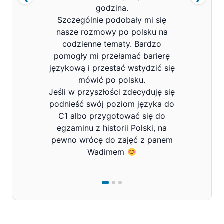
godzina.
Szczególnie podobały mi się
nasze rozmowy po polsku na
codzienne tematy. Bardzo
pomogły mi przełamać barierę
językową i przestać wstydzić się
mówić po polsku.
Jeśli w przyszłości zdecyduję się
podnieść swój poziom języka do
C1 albo przygotować się do
egzaminu z historii Polski, na
pewno wrócę do zajęć z panem
Wadimem