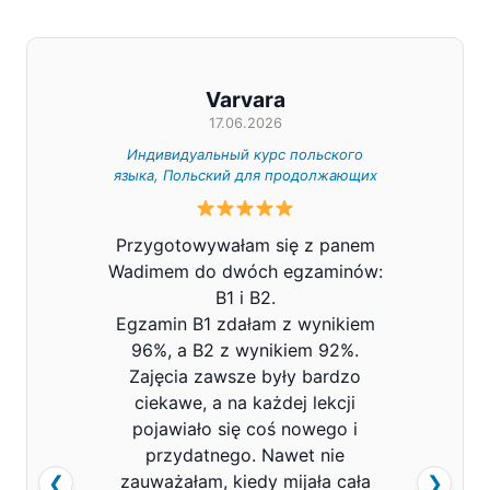
Varvara
17.06.2026
Индивидуальный курс польского
Индивид
языка, Польский для продолжающих
Z całe
Przygotowywałam się z panem
Pana V
Wadimem do dwóch egzaminów:
bard
B1 i B2.
Prowa
Egzamin B1 zdałam z wynikiem
pols
96%, a B2 z wynikiem 92%.
znacz
Zajęcia zawsze były bardzo
mówi
ciekawe, a na każdej lekcji
pojawiało się coś nowego i
przydatnego. Nawet nie
zauważałam, kiedy mijała cała
❮
❯