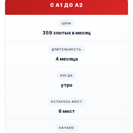
С A1 ДО A2
359 злотых в месяц
4 месяца
утро
6 мест