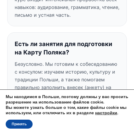
навыков: аудирование, грамматика, чтение,
письмо и устная часть.
Есть ли занятия для подготовки
на Карту Поляка?
Безусловно. Мы готовим к собеседованию
с консулом: изучаем историю, культуру и
традиции Польши, а также помогаем
правильно заполнить внесек (анкету) на
Карту Поляка.
Мы находимся в Польше, поэтому должны у вас просить
разрешение на использование файлов cookie.
Вы можете узнать больше о том, какие файлы cookie мы
используем, или отключить их в разделе
настройки
.
Есть ли у вас бесплатное пробное
Принять
занятие?