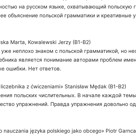
ностью на русском языке, охватывающий польскую г
ее объяснение польской грамматики и креативные у
wska Marta, Kowalewski Jerzy (B1-B2)
 уже неплохо знаком с польской грамматикой, но н
ебника является понимание авторами проблем имен
е ошибки. Нет ответов.
a liczebnika z ćwiczeniami» Stanisław Mędak (B1-B2)
чения польских числительных. В начале каждой тем
чество упражнений. Правда упражнения довольно од
y do nauczania języka polskiego jako obcego» Piotr Garnc