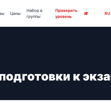
Набор в
Проверить
вы
Цены
RU
группы
уровень
подготовки к экза