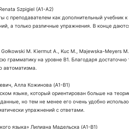
 Renata Szpigiel (A1-A2)
ты с преподавателем как дополнительный учебник к
ий, а только различные упражнения. В конце даются
» Gołkowski M. Kiermut A., Kuc M., Majewska-Meyers M.
ю грамматику на уровне B1. Благодаря достаточно 
о автоматизма.
евич, Алла Кожинова (A1-B1)
ском языке, который ориентирован больше на теорию
данные, но тем не менее его очень удобно использо
матически упражнений с ответами.
кого языка» Лилиана Мадельска (A1-B1)