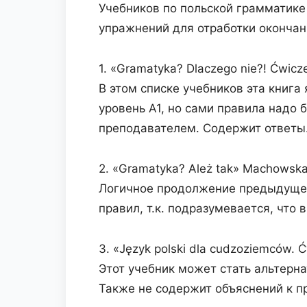
Учебников по польской грамматике
упражнений для отработки окончан
1. «Gramatyka? Dlaczego nie?! Ćwic
В этом списке учебников эта книга
уровень A1, но сами правила надо 
преподавателем. Содержит ответы
2. «Gramatyka? Ależ tak» Machowska 
Логичное продолжение предыдущего
правил, т.к. подразумевается, что 
3. «Język polski dla cudzoziemców. Ć
Этот учебник может стать альтернат
Также не содержит объяснений к п