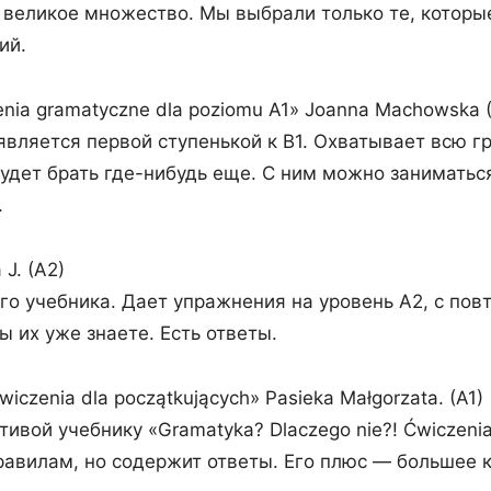
 великое множество. Мы выбрали только те, котор
ий.
zenia gramatyczne dla poziomu A1» Joanna Machowska (
 является первой ступенькой к B1. Охватывает всю г
будет брать где-нибудь еще. С ним можно заниматься
.
J. (A2)
 учебника. Дает упражнения на уровень A2, с повт
вы их уже знаете. Есть ответы.
wiczenia dla początkujących» Pasieka Małgorzata. (A1)
ивой учебнику «Gramatyka? Dlaczego nie?! Ćwiczenia
равилам, но содержит ответы. Его плюс — большее 