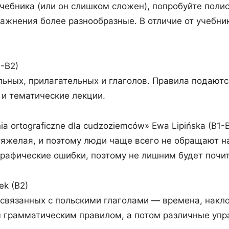
ебника (или он слишком сложен), попробуйте полист
жнения более разнообразные. В отличие от учебника 
1-B2)
ьных, прилагательных и глаголов. Правила подаютс
 и тематические лекции.
nia ortograficzne dla cudzoziemców» Ewa Lipińska (B1-
яжелая, и поэтому люди чаще всего не обращают на
рафические ошибки, поэтому не лишним будет почита
ek (B2)
 связанных с польскими глаголами — времена, наклон
 грамматическим правилом, а потом различные упр