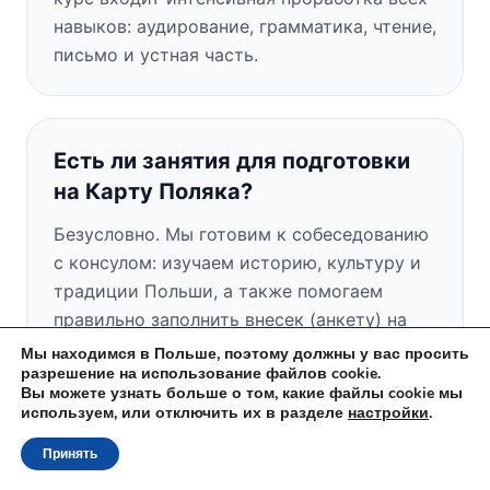
навыков: аудирование, грамматика, чтение,
письмо и устная часть.
Есть ли занятия для подготовки
на Карту Поляка?
Безусловно. Мы готовим к собеседованию
с консулом: изучаем историю, культуру и
традиции Польши, а также помогаем
правильно заполнить внесек (анкету) на
Карту Поляка.
Мы находимся в Польше, поэтому должны у вас просить
разрешение на использование файлов cookie.
Вы можете узнать больше о том, какие файлы cookie мы
используем, или отключить их в разделе
настройки
.
Есть ли у вас бесплатное пробное
Принять
занятие?