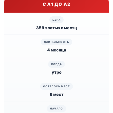
С A1 ДО A2
359 злотых в месяц
4 месяца
утро
6 мест