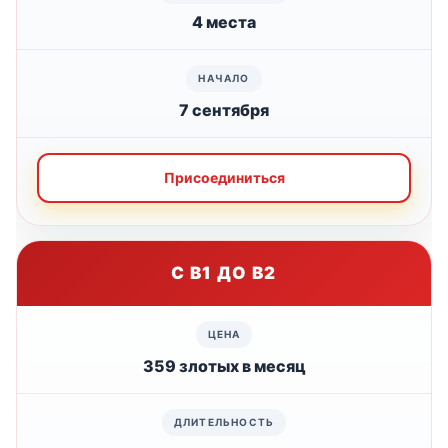
4 места
7 сентября
Присоединиться
С B1 ДО B2
359 злотых в месяц