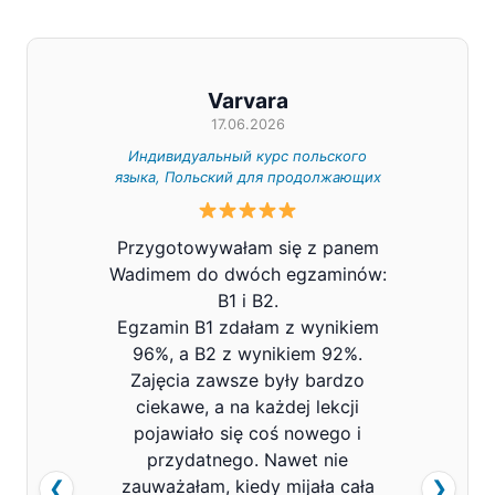
Varvara
17.06.2026
Индивидуальный курс польского
Индивид
языка, Польский для продолжающих
Z całe
Przygotowywałam się z panem
Pana V
Wadimem do dwóch egzaminów:
bard
B1 i B2.
Prowa
Egzamin B1 zdałam z wynikiem
pols
96%, a B2 z wynikiem 92%.
znacz
Zajęcia zawsze były bardzo
mówi
ciekawe, a na każdej lekcji
pojawiało się coś nowego i
przydatnego. Nawet nie
zauważałam, kiedy mijała cała
❮
❯