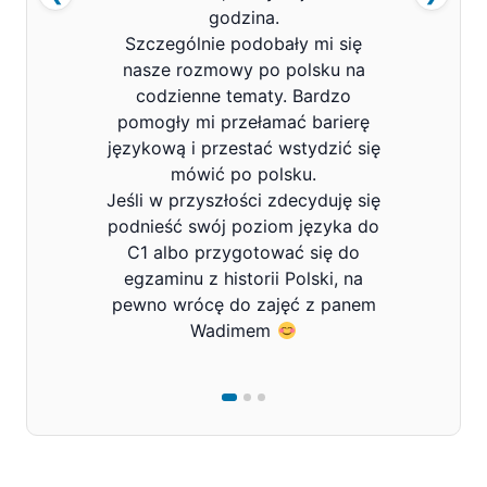
godzina.
Szczególnie podobały mi się
nasze rozmowy po polsku na
codzienne tematy. Bardzo
pomogły mi przełamać barierę
językową i przestać wstydzić się
mówić po polsku.
Jeśli w przyszłości zdecyduję się
podnieść swój poziom języka do
C1 albo przygotować się do
egzaminu z historii Polski, na
pewno wrócę do zajęć z panem
Wadimem