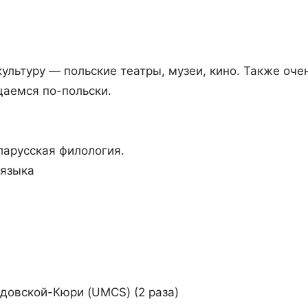
ультуру — польские театры, музеи, кино. Также оче
щаемся по-польски.
ларусская филология.
 языка
адовской-Кюри (UMCS) (2 раза)