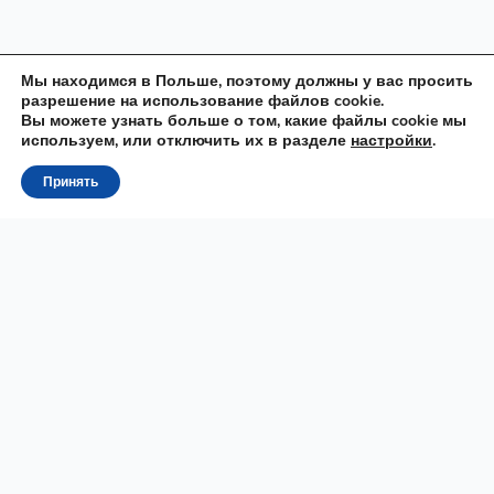
Мы находимся в Польше, поэтому должны у вас просить
разрешение на использование файлов cookie.
Вы можете узнать больше о том, какие файлы cookie мы
используем, или отключить их в разделе
настройки
.
Принять
Raz
MOWA
Онлайн школа польского языка. Подготовка к
государственному экзамену на B1, B2, TELC, Карта Поляка,