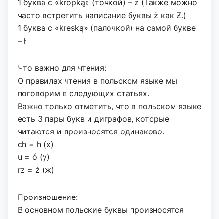
1 буква с «kropką» (точкой) – ż (Также можно
часто встретить написание буквы ż как Ƶ.)
1 буква с «kreską» (палочкой) на самой букве
– ł
Что важно для чтения:
О правилах чтения в польском языке мы
поговорим в следующих статьях.
Важно только отметить, что в польском языке
есть 3 пары букв и диграфов, которые
читаются и произносятся одинаково.
ch = h (х)
u = ó (у)
rz = ż (ж)
Произношение:
В основном польские буквы произносятся