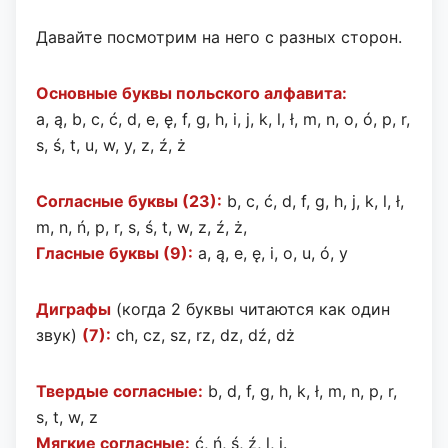
Давайте посмотрим на него с разных сторон.
Основные буквы польского алфавита:
a, ą, b, c, ć, d, e, ę, f, g, h, i, j, k, l, ł, m, n, o, ó, p, r,
s, ś, t, u, w, y, z, ź, ż
Согласные буквы (23):
b, c, ć, d, f, g, h, j, k, l, ł,
m, n, ń, p, r, s, ś, t, w, z, ź, ż,
Гласные буквы (9):
a, ą, e, ę, i, o, u, ó, y
Диграфы
(когда 2 буквы читаются как один
звук)
(7):
ch, cz, sz, rz, dz, dź, dż
Твердые согласные:
b, d, f, g, h, k, ł, m, n, p, r,
s, t, w, z
Мягкие согласные:
ć, ń, ś, ź, l, j.