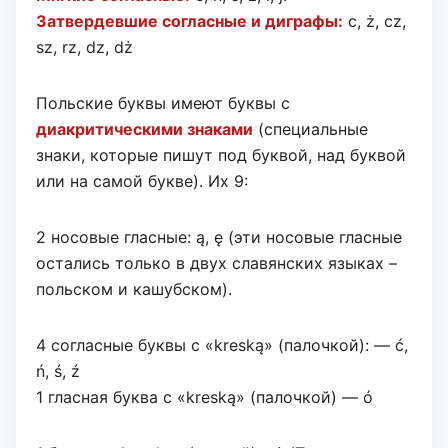
Затвердевшие согласные и диграфы:
c, ż, cz,
sz, rz, dz, dż
Польские буквы имеют буквы с
диакритическими знаками
(специальные
знаки, которые пишут под буквой, над буквой
или на самой букве). Их 9:
2 носовые гласные: ą, ę (эти носовые гласные
остались только в двух славянских языках –
польском и кашубском).
4 согласные буквы с «kreską» (палочкой): — ć,
ń, ś, ź
1 гласная буква с «kreską» (палочкой) — ó