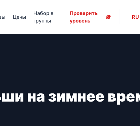
Набор в
Проверить
вы
Цены
RU
группы
уровень
ши на зимнее вре