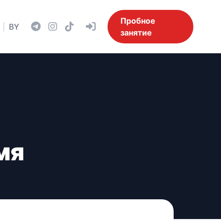
Пробное
|
BY
занятие
мя