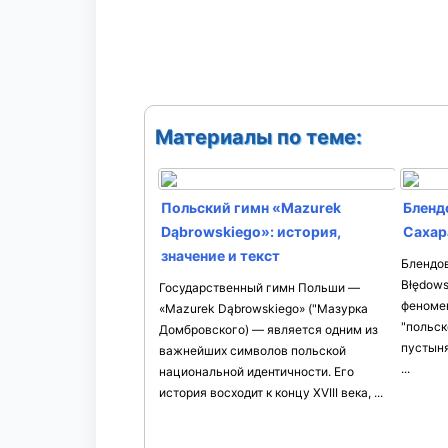
Материалы по теме:
Польский гимн «Mazurek
Бленд
Dąbrowskiego»: история,
Сахар
значение и текст
Блендов
Błędow
Государственный гимн Польши —
феноме
«Mazurek Dąbrowskiego» ("Мазурка
"польск
Домбровского) — является одним из
пустыня
важнейших символов польской
...
национальной идентичности. Его
история восходит к концу XVIII века, ...