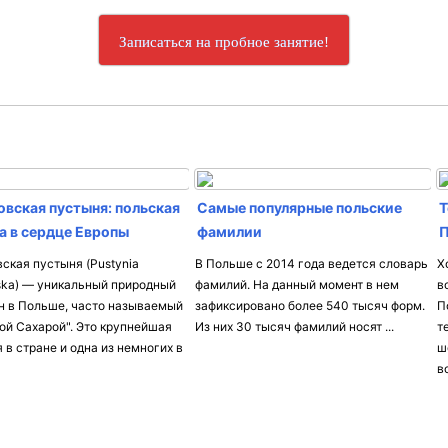
Записаться на пробное занятие!
овская пустыня: польская
Самые популярные польские
Т
а в сердце Европы
фамилии
П
ская пустыня (Pustynia
В Польше с 2014 года ведется словарь
Х
ska) — уникальный природный
фамилий. На данный момент в нем
в
н в Польше, часто называемый
зафиксировано более 540 тысяч форм.
П
ой Сахарой". Это крупнейшая
Из них 30 тысяч фамилий носят ...
т
 в стране и одна из немногих в
ш
в