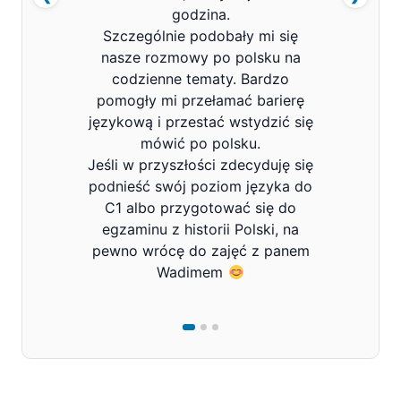
godzina.
Szczególnie podobały mi się
nasze rozmowy po polsku na
codzienne tematy. Bardzo
pomogły mi przełamać barierę
językową i przestać wstydzić się
mówić po polsku.
Jeśli w przyszłości zdecyduję się
podnieść swój poziom języka do
C1 albo przygotować się do
egzaminu z historii Polski, na
pewno wrócę do zajęć z panem
Wadimem