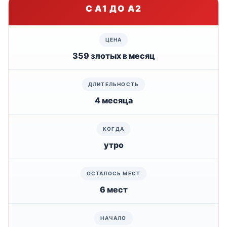
С A1 ДО A2
359 злотых в месяц
4 месяца
утро
6 мест