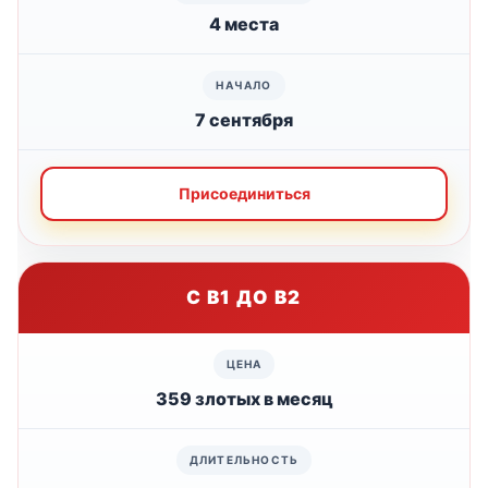
4 места
7 сентября
Присоединиться
С B1 ДО B2
359 злотых в месяц