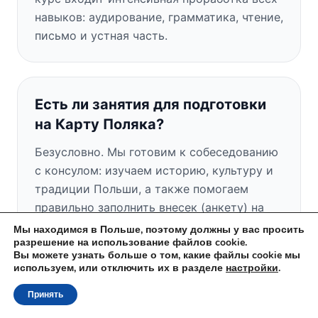
навыков: аудирование, грамматика, чтение,
письмо и устная часть.
Есть ли занятия для подготовки
на Карту Поляка?
Безусловно. Мы готовим к собеседованию
с консулом: изучаем историю, культуру и
традиции Польши, а также помогаем
правильно заполнить внесек (анкету) на
Карту Поляка.
Мы находимся в Польше, поэтому должны у вас просить
разрешение на использование файлов cookie.
Вы можете узнать больше о том, какие файлы cookie мы
используем, или отключить их в разделе
настройки
.
Есть ли у вас бесплатное пробное
Принять
занятие?