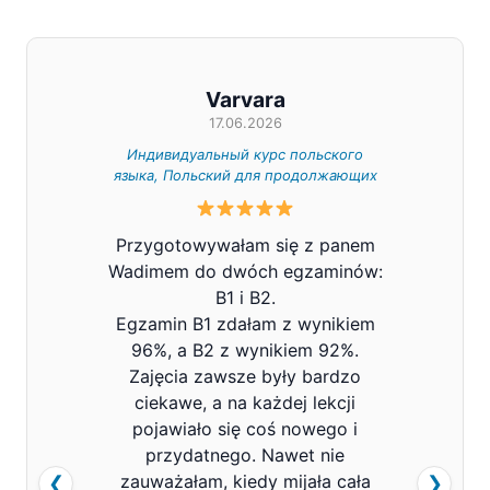
Varvara
17.06.2026
Индивидуальный курс польского
Индивид
языка, Польский для продолжающих
Z całe
Przygotowywałam się z panem
Pana V
Wadimem do dwóch egzaminów:
bard
B1 i B2.
Prowa
Egzamin B1 zdałam z wynikiem
pols
96%, a B2 z wynikiem 92%.
znacz
Zajęcia zawsze były bardzo
mówi
ciekawe, a na każdej lekcji
pojawiało się coś nowego i
przydatnego. Nawet nie
zauważałam, kiedy mijała cała
❮
❯