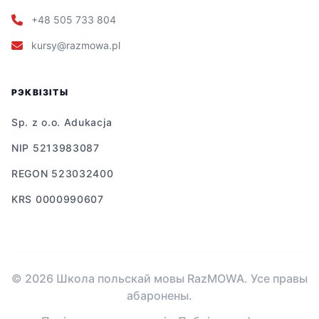
+48 505 733 804
kursy@razmowa.pl
РЭКВІЗІТЫ
Sp. z o.o. Adukacja
NIP 5213983087
REGON 523032400
KRS 0000990607
© 2026 Школа польскай мовы RazMOWA. Усе правы
абаронены.