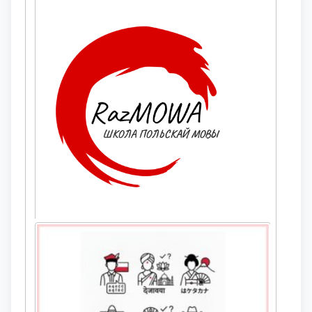
Упражнения: Род существительных в
польском языке (Rodzaj rzeczownika)
Этот интерактивный тест направлен на отработку
одного из самых важных фундаментов польской
грамматики — правильного определения и
употребления рода существительных (rodzaj męski,
żeński i ...
Предложный падеж существительных (ед.ч. /
м. р.) (упражнения)
Этот интерактивный тест поможет закрепить
употребление предложного падежа (miejscownik)
существительных мужского рода в единственном