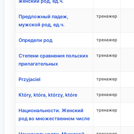
женский род, ед.ч.
Предложный падеж,
тренажер
мужской род, ед.ч.
Определи род
тренажер
Степени сравнения польских
тренажер
прилагательных
Przyjaciel
тренажер
Który, która, którzy, które
тренажер
Национальности. Женский
тренажер
род во множественном числе
тренажер