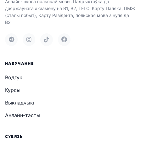
Анлайн-школа польскай мовы. Падрыхтоўка да
дзяржаўнага экзамену на B1, B2, TELC, Карту Паляка, ПМЖ
(сталы побыт), Карту Рэзідэнта, польская мова з нуля да
B2.
НАВУЧАННЕ
Водгукі
Курсы
Выкладчыкі
Анлайн-тэсты
СУВЯЗЬ