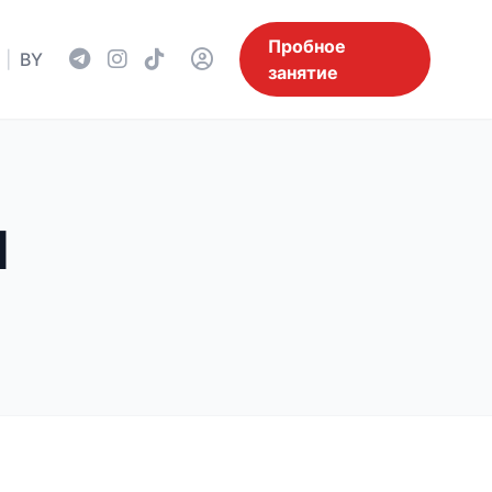
Пробное
|
BY
занятие
И