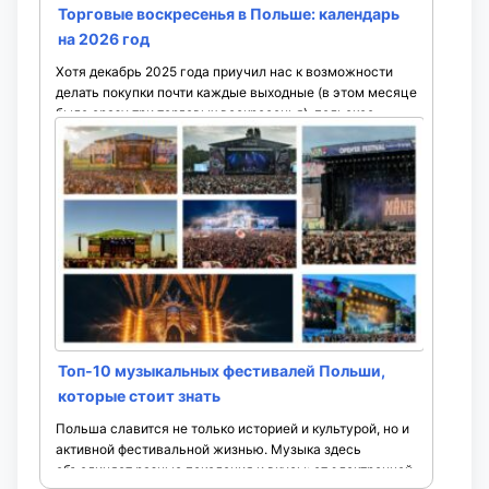
Торговые воскресенья в Польше: календарь
на 2026 год
Хотя декабрь 2025 года приучил нас к возможности
делать покупки почти каждые выходные (в этом месяце
было сразу три торговых воскресенья), польское
законодательство остается ...
Топ‑10 музыкальных фестивалей Польши,
которые стоит знать
Польша славится не только историей и культурой, но и
активной фестивальной жизнью. Музыка здесь
объединяет разные поколения и вкусы: от электронной