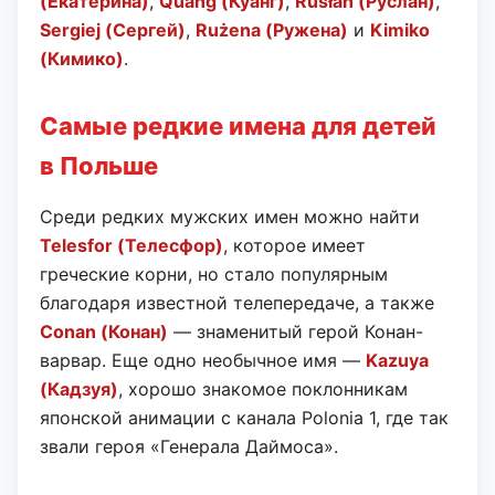
(Екатерина)
,
Quang (Куанг)
,
Rusłan (Руслан)
,
Sergiej (Сергей)
,
Rużena (Ружена)
и
Kimiko
(Кимико)
.
Самые редкие имена для детей
в Польше
Среди редких мужских имен можно найти
Telesfor (Телесфор)
, которое имеет
греческие корни, но стало популярным
благодаря известной телепередаче, а также
Conan (Конан)
— знаменитый герой Конан-
варвар. Еще одно необычное имя —
Kazuya
(Кадзуя)
, хорошо знакомое поклонникам
японской анимации с канала Polonia 1, где так
звали героя «Генерала Даймоса».