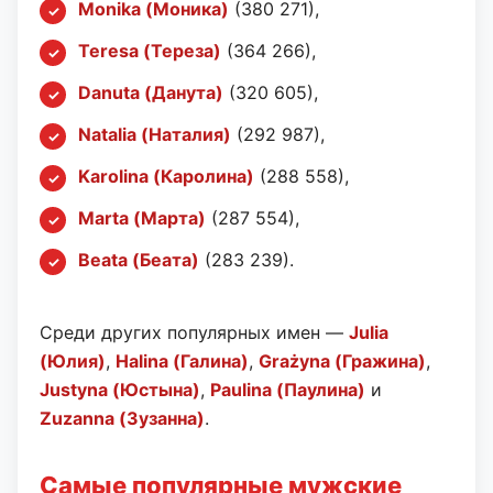
Monika (Моника)
(380 271),
Teresa (Тереза)
(364 266),
Danuta (Данута)
(320 605),
Natalia (Наталия)
(292 987),
Karolina (Каролина)
(288 558),
Marta (Марта)
(287 554),
Beata (Беата)
(283 239).
Среди других популярных имен —
Julia
(Юлия)
,
Halina (Галина)
,
Grażyna (Гражина)
,
Justyna (Юстына)
,
Paulina (Паулина)
и
Zuzanna (Зузанна)
.
Самые популярные мужские