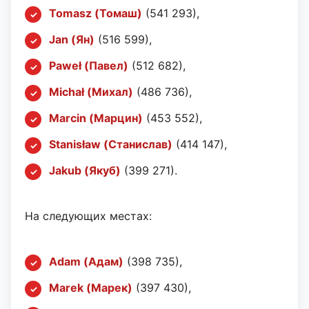
Tomasz (Томаш)
(541 293),
Jan (Ян)
(516 599),
Paweł (Павел)
(512 682),
Michał (Михал)
(486 736),
Marcin (Марцин)
(453 552),
Stanisław (Станислав)
(414 147),
Jakub (Якуб)
(399 271).
На следующих местах:
Adam (Адам)
(398 735),
Marek (Марек)
(397 430),