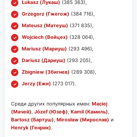
Łukasz (Лукаш)
(385 363),
Grzegorz (Гжегож)
(384 716),
Mateusz (Матеуш)
(371 835),
Wojciech (Войцех)
(328 064),
Mariusz (Мариуш)
(293 496),
Dariusz (Дариуш)
(293 205),
Zbigniew (Збигнев)
(289 308),
Jerzy (Ежи)
(273 017).
Среди других популярных имен:
Maciej
(Мачей)
,
Józef (Юзеф)
,
Kamil (Камиль)
,
Bartosz (Бартуш)
,
Mirosław (Мирослав)
и
Henryk (Генрик)
.