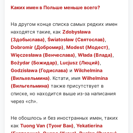
Каких имен в Польше меньше всего?
На другом конце списка самых редких имен
находятся такие, как
Zdobysława
(Здобыслава)
,
Światosław (Святослав)
,
Dobromir (Добромир)
,
Modest (Модест)
,
Więczesława (Венчеслава)
,
Włada (Влада)
,
Bożydar (Божидар)
,
Lucjusz (Люций)
,
Godzisława (Годислава)
и
Wilchelmina
(Вильхельмина)
. Кстати, имя
Wilhelmina
(Вильгельмина)
также присутствует в
списке, но находится выше из-за написания
через «ch».
Не обошлось и без иностранных имен, таких
как
Tuong Van (Туонг Ван)
,
Yekatierina